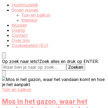
We brengen jouw droomhuis tot leven
Huishoudelijk
Eenperfectewoning.nl
Groen wonen
Tuin en balkon
Interieur
Klussen
Overig
Contact
Over ons
Cookiebeleid (EU)
Op zoek naar iets?
Zoek alles en druk op ENTER.
Tuin en balkon
Mos in het gazon, waar het