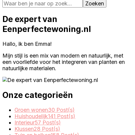
De expert van
Eenperfectewoning.nl
Hallo, ik ben Emma!
Mijn stijl is een mix van modern en natuurlijk, met
een voorliefde voor het integreren van planten en
natuurlijke materialen.
Onze categorieën
Groen wonen
30 Post(s)
Huishoudelijk
141 Post(s)
Interieur
57 Post(s)
Klussen
28 Post(s)