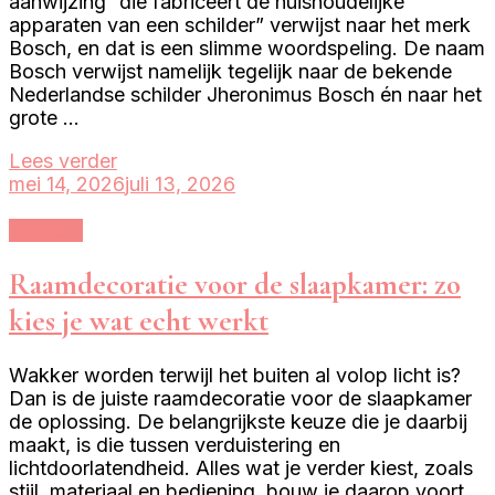
aanwijzing “die fabriceert de huishoudelijke
apparaten van een schilder” verwijst naar het merk
Bosch, en dat is een slimme woordspeling. De naam
Bosch verwijst namelijk tegelijk naar de bekende
Nederlandse schilder Jheronimus Bosch én naar het
grote …
Lees verder
mei 14, 2026
juli 13, 2026
Interieur
Raamdecoratie voor de slaapkamer: zo
kies je wat echt werkt
Wakker worden terwijl het buiten al volop licht is?
Dan is de juiste raamdecoratie voor de slaapkamer
de oplossing. De belangrijkste keuze die je daarbij
maakt, is die tussen verduistering en
lichtdoorlatendheid. Alles wat je verder kiest, zoals
stijl, materiaal en bediening, bouw je daarop voort.