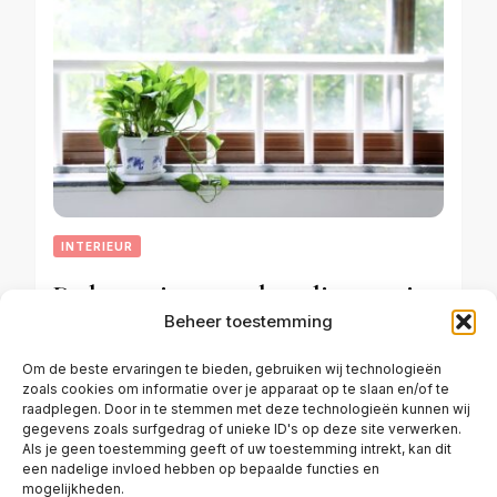
INTERIEUR
De beste tips voor de styling van je
Beheer toestemming
vensterbank!
Om de beste ervaringen te bieden, gebruiken wij technologieën
zoals cookies om informatie over je apparaat op te slaan en/of te
raadplegen. Door in te stemmen met deze technologieën kunnen wij
NOVEMBER 14, 2024
gegevens zoals surfgedrag of unieke ID's op deze site verwerken.
Als je geen toestemming geeft of uw toestemming intrekt, kan dit
een nadelige invloed hebben op bepaalde functies en
mogelijkheden.