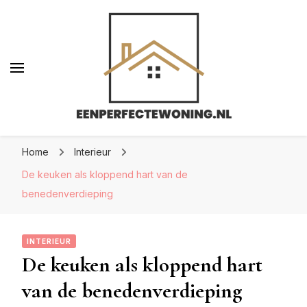
Eenperfectewoning.nl
Eenperfectewoning.nl
We brengen jouw droomhuis tot leven
Home
Interieur
De keuken als kloppend hart van de
benedenverdieping
INTERIEUR
De keuken als kloppend hart
van de benedenverdieping