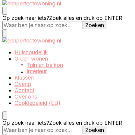
Eenperfectewoning.nl
We brengen jouw droomhuis tot leven
Op zoek naar iets?
Zoek alles en druk op ENTER.
Eenperfectewoning.nl
We brengen jouw droomhuis tot leven
Huishoudelijk
Groen wonen
Tuin en balkon
Interieur
Klussen
Overig
Contact
Over ons
Cookiebeleid (EU)
Op zoek naar iets?
Zoek alles en druk op ENTER.