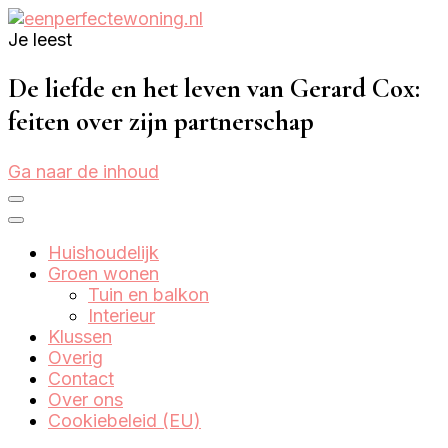
Je leest
Eenperfectewoning.nl
We brengen jouw droomhuis tot leven
De liefde en het leven van Gerard Cox:
feiten over zijn partnerschap
Ga naar de inhoud
Huishoudelijk
Groen wonen
Tuin en balkon
Interieur
Klussen
Overig
Contact
Over ons
Cookiebeleid (EU)