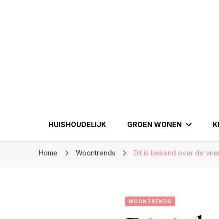
Eenperfectewoning.nl
Eenperfectewoni
We brengen jouw droomhuis tot leven
HUISHOUDELIJK
GROEN WONEN
K
Home
Woontrends
Dit is bekend over de vri
WOONTRENDS