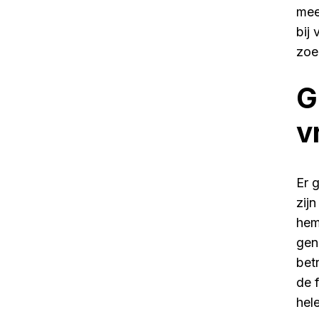
mee
bij
zoe
G
v
Er 
zijn
hem
gen
betr
de 
hel