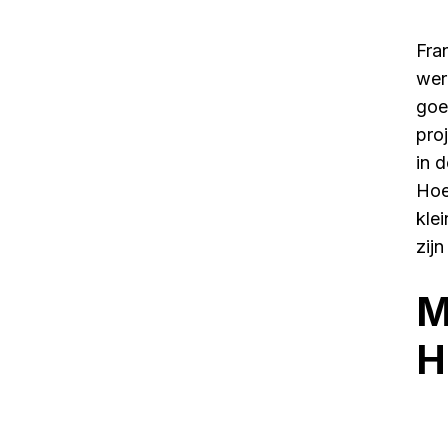
Fran
wer
goed
pro
in 
Hoew
klei
zijn
M
H