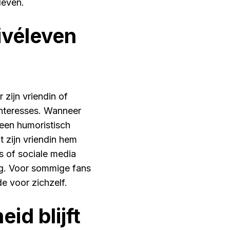
leven.
ivéleven
 zijn vriendin of
n interesses. Wanneer
 een humoristisch
t zijn vriendin hem
s of sociale media
og. Voor sommige fans
de voor zichzelf.
id blijft