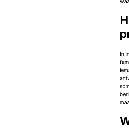
waa
H
p
In i
fami
iem
ant
som
ber
maak
W