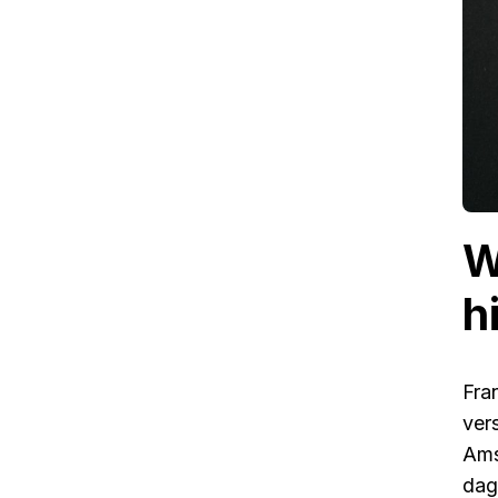
W
h
Fra
ver
Ams
dag