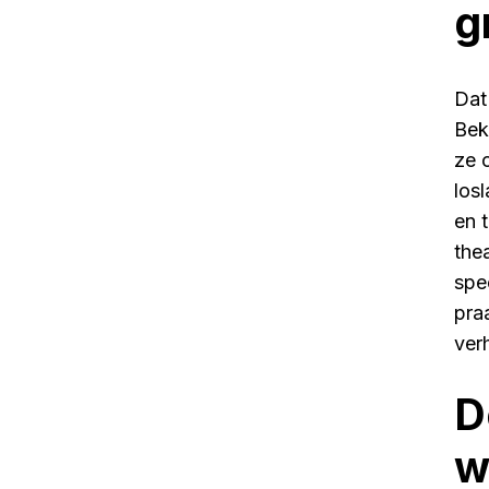
g
Dat
Bek
ze 
losl
en 
the
spe
pra
ver
D
w