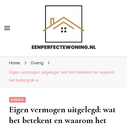
Eenperfectewoning.nl
Eenperfectewoning.nl
We brengen jouw droomhuis tot leven
Home
Overig
Eigen vermogen uitgelegd: wat het betekent en waarom
het belangrijk is
OVERIG
Eigen vermogen uitgelegd: wat
het betekent en waarom het