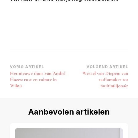
Bericht
VORIG ARTIKEL
VOLGEND ARTIKEL
Het nieuwe thuis van André
Wessel van Diepen: van
navigatie
Hazes: rust en ruimte in
radiomaker tot
Wilnis
multimiljonair
Aanbevolen artikelen