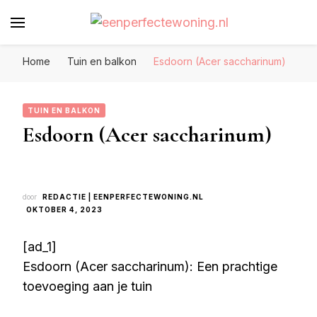
Eenperfectewoning.nl
We brengen jouw droomhuis tot leven
Home
Tuin en balkon
Esdoorn (Acer saccharinum)
TUIN EN BALKON
Esdoorn (Acer saccharinum)
door
REDACTIE | EENPERFECTEWONING.NL
OKTOBER 4, 2023
[ad_1]
Esdoorn (Acer saccharinum): Een prachtige
toevoeging aan je tuin