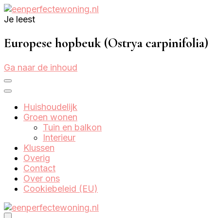
Je leest
Eenperfectewoning.nl
We brengen jouw droomhuis tot leven
Europese hopbeuk (Ostrya carpinifolia)
Ga naar de inhoud
Huishoudelijk
Groen wonen
Tuin en balkon
Interieur
Klussen
Overig
Contact
Over ons
Cookiebeleid (EU)