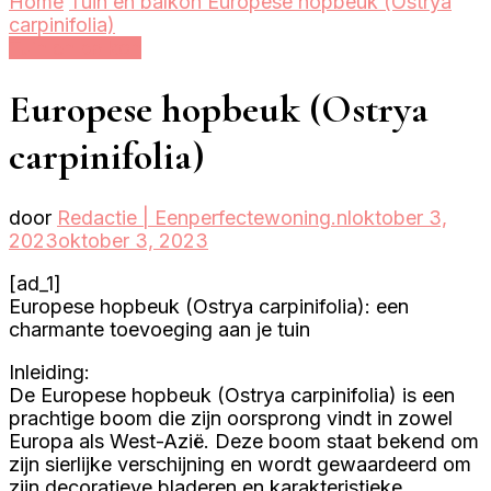
Home
Tuin en balkon
Europese hopbeuk (Ostrya
carpinifolia)
Tuin en balkon
Europese hopbeuk (Ostrya
carpinifolia)
door
Redactie | Eenperfectewoning.nl
oktober 3,
2023
oktober 3, 2023
[ad_1]
Europese hopbeuk (Ostrya carpinifolia): een
charmante toevoeging aan je tuin
Inleiding:
De Europese hopbeuk (Ostrya carpinifolia) is een
prachtige boom die zijn oorsprong vindt in zowel
Europa als West-Azië. Deze boom staat bekend om
zijn sierlijke verschijning en wordt gewaardeerd om
zijn decoratieve bladeren en karakteristieke