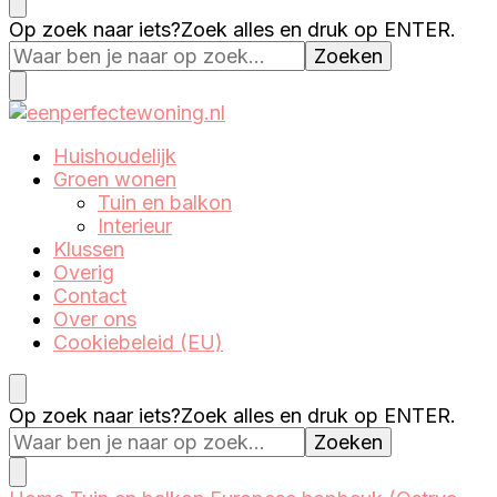
Eenperfectewoning.nl
We brengen jouw droomhuis tot leven
Op zoek naar iets?
Zoek alles en druk op ENTER.
Eenperfectewoning.nl
We brengen jouw droomhuis tot leven
Huishoudelijk
Groen wonen
Tuin en balkon
Interieur
Klussen
Overig
Contact
Over ons
Cookiebeleid (EU)
Op zoek naar iets?
Zoek alles en druk op ENTER.