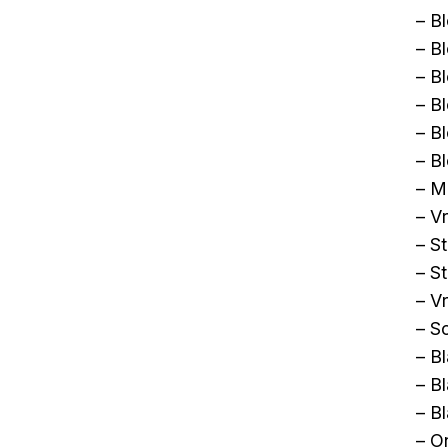
– B
– B
– B
– B
– B
– B
– M
– V
– S
– S
– Vr
– S
– B
– B
– B
– O