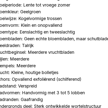
loeiperiode: Lente tot vroege zomer
loemkleur: Geelgroen
loeiwijze: Kogelvormige trossen
loemvorm: Klein en onopvallend
loemtype: Eenslachtig en tweeslachtig
loembladen: Geen echte bloembladen, maar schutblad
eeldraden: Talrijk
ruchtbeginsel: Meerdere vruchtbladen
tijlen: Meerdere
tempels: Meerdere
ucht: Kleine, houtige bolletjes
chors: Opvallend exfoliërend (schilferend)
ladstand: Verspreid
ladvormen: Handvormig met 3 tot 5 lobben
ladranden: Gaafrandig
ndergronds deel: Sterk ontwikkelde wortelstructuur