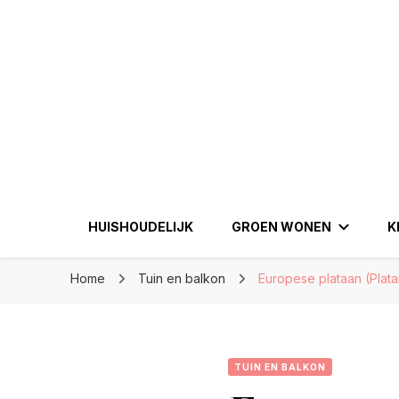
Eenperfectewoning.nl
Eenperfectewoni
We brengen jouw droomhuis tot leven
HUISHOUDELIJK
GROEN WONEN
K
Home
Tuin en balkon
Europese plataan (Plata
TUIN EN BALKON