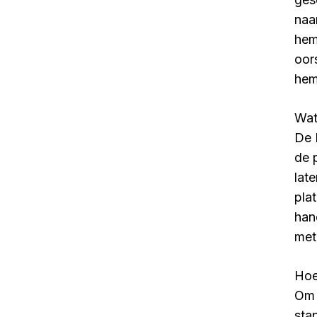
naa
hem
oor
hem
Wat
De 
de 
lat
pla
han
met
Hoe
Om 
sta