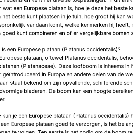
r wat een Europese plataan is, hoe je deze het beste k
 het beste kunt plaatsen in je tuin, hoe groot hij kan w
spronkelijk vandaan komt, welke kenmerken hij heeft,
 goed kunt combineren en of er vergelijkbare bomen z
 is een Europese plataan (Platanus occidentalis)?
Europese plataan, oftewel Platanus occidentalis, behoo
platanen (Platanaceae). Deze loofboom is inheems in 
er geïntroduceerd in Europa en andere delen van de w
taan staat bekend om zijn opvallende, schilferende scho
dvormige bladeren. De boom kan een hoogte bereiken
er.
 kun je een Europese plataan (Platanus occidentalis) 
een Europese plataan goed te verzorgen, is het belang
ppen te volgen. Ten eerste is het nodig om de boom re