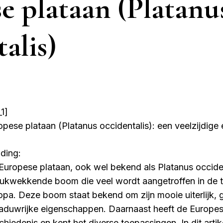
e plataan (Platanu
alis)
1]
opese plataan (Platanus occidentalis): een veelzijdig
iding:
Europese plataan, ook wel bekend als Platanus occiden
rukwekkende boom die veel wordt aangetroffen in de 
opa. Deze boom staat bekend om zijn mooie uiterlijk,
aduwrijke eigenschappen. Daarnaast heeft de Europese
chiedenis en kent het diverse toepassingen. In dit arti