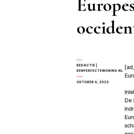
Europes
occident
door
REDACTIE |
[ad_
EENPERFECTEWONING.NL
Eur
OKTOBER 4, 2023
Inle
De 
ind
Eur
sch
ges