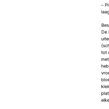
– P
laa
Bes
De 
uit
(sc
tot
met
heb
vro
blo
kle
pla
elke