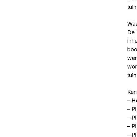
tuin
Waa
De 
inh
boo
wer
wor
tui
Ken
– H
– P
– P
– P
– P