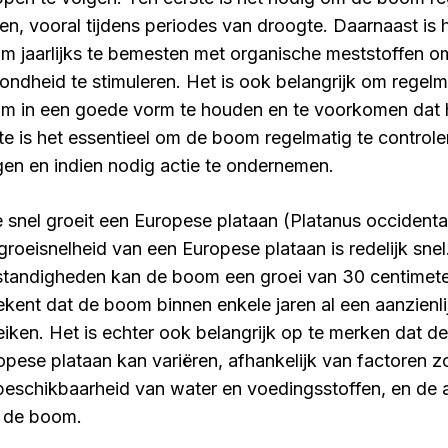
en, vooral tijdens periodes van droogte. Daarnaast i
m jaarlijks te bemesten met organische meststoffen om
ondheid te stimuleren. Het is ook belangrijk om regel
m in een goede vorm te houden en te voorkomen dat hi
tte is het essentieel om de boom regelmatig te control
gen en indien nodig actie te ondernemen.
 snel groeit een Europese plataan (Platanus occidental
groeisnelheid van een Europese plataan is redelijk sne
tandigheden kan de boom een groei van 30 centimeter 
ekent dat de boom binnen enkele jaren al een aanzienl
eiken. Het is echter ook belangrijk op te merken dat d
opese plataan kan variëren, afhankelijk van factoren z
beschikbaarheid van water en voedingsstoffen, en de
 de boom.