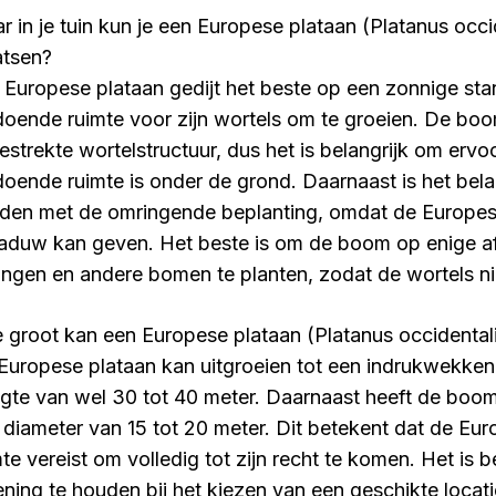
r in je tuin kun je een Europese plataan (Platanus occi
atsen?
 Europese plataan gedijt het beste op een zonnige st
doende ruimte voor zijn wortels om te groeien. De boo
gestrekte wortelstructuur, dus het is belangrijk om ervo
doende ruimte is onder de grond. Daarnaast is het bela
den met de omringende beplanting, omdat de Europes
aduw kan geven. Het beste is om de boom op enige 
dingen en andere bomen te planten, zodat de wortels ni
 groot kan een Europese plataan (Platanus occidental
Europese plataan kan uitgroeien tot een indrukwekk
gte van wel 30 tot 40 meter. Daarnaast heeft de boo
 diameter van 15 tot 20 meter. Dit betekent dat de Eur
mte vereist om volledig tot zijn recht te komen. Het is 
ening te houden bij het kiezen van een geschikte locat