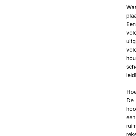
Waa
pla
Een
vol
uit
vol
hou
sch
lei
Hoe
De 
hoo
een
rui
rek