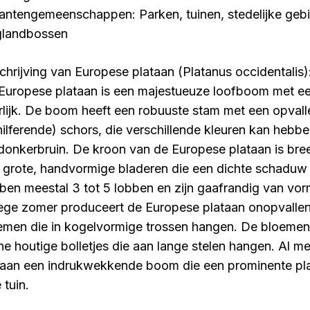
lantengemeenschappen: Parken, tuinen, stedelijke geb
glandbossen
chrijving van Europese plataan (Platanus occidentalis)
Europese plataan is een majestueuze loofboom met een
erlijk. De boom heeft een robuuste stam met een opvall
hilferende) schors, die verschillende kleuren kan hebbe
 donkerbruin. De kroon van de Europese plataan is br
 grote, handvormige bladeren die een dichte schaduw 
ben meestal 3 tot 5 lobben en zijn gaafrandig van vorm
ege zomer produceert de Europese plataan onopvalle
emen die in kogelvormige trossen hangen. De bloeme
ine houtige bolletjes die aan lange stelen hangen. Al me
taan een indrukwekkende boom die een prominente pla
 tuin.