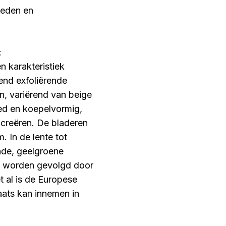
ieden en
:
 karakteristiek
end exfoliërende
n, variërend van beige
eed en koepelvormig,
creëren. De bladeren
. In de lente tot
nde, geelgroene
n worden gevolgd door
t al is de Europese
ats kan innemen in