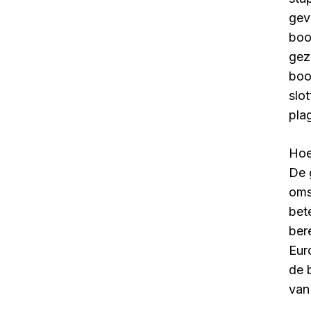
gev
boo
gez
boo
slo
pla
Hoe
De 
oms
bet
ber
Eur
de 
van