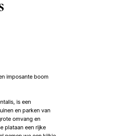
s
e en imposante boom
talis, is een
tuinen en parken van
 grote omvang en
 plataan een rijke
kel nemen we een kijkje