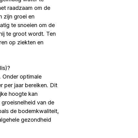
s het raadzaam om de
 zijn groei en
matig te snoeien om de
j te groot wordt. Ten
eren op ziekten en
is)?
l. Onder optimale
per jaar bereiken. Dit
ijke hoogte kan
e groeisnelheid van de
oals de bodemkwaliteit,
 algehele gezondheid