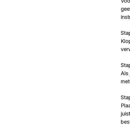
Voor
gee
inst
Stap
Klop
ver
Sta
Als
met
Sta
Pla
jui
bes