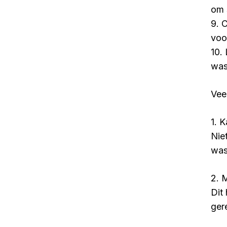
om 
9. 
voo
10. 
was
Vee
1. 
Nie
was
2. 
Dit
ger