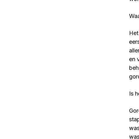
Waa
Het
eer
all
en 
beh
gor
Is 
Gor
sta
was
was