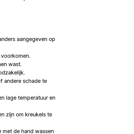
j anders aangegeven op
e voorkomen.
nen wast.
odzakelijk.
of andere schade te
een lage temperatuur en
n zijn om kreukels te
te met de hand wassen