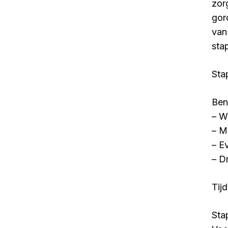
zor
gor
van
sta
Sta
Ben
– W
– M
– E
– D
Tij
Sta