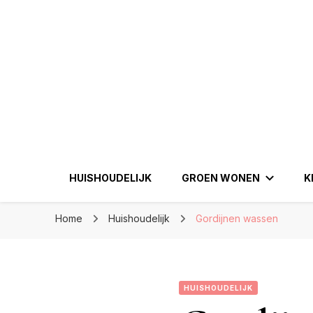
Eenperfectewoning.nl
Eenperfectewoni
We brengen jouw droomhuis tot leven
HUISHOUDELIJK
GROEN WONEN
K
Home
Huishoudelijk
Gordijnen wassen
HUISHOUDELIJK