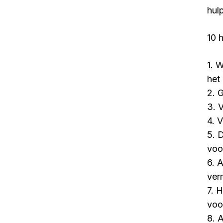
hulp
10 
1. 
het 
2. 
3. 
4. 
5. 
voo
6. 
ver
7. 
voo
8. 