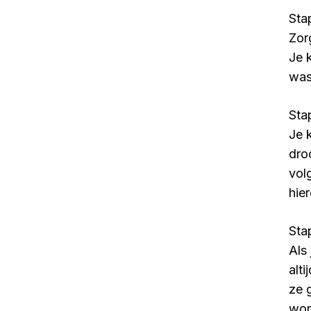
Sta
Zor
Je 
was
Sta
Je 
dro
vol
hie
Stap
Als 
alt
ze 
wor