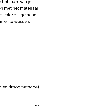
 het label van je
n met het materiaal
ter enkele algemene
anier te wassen:
)
ijn en droogmethode)