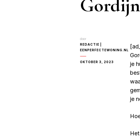
Gordijn
door
REDACTIE |
[ad_
EENPERFECTEWONING.NL
Gor
OKTOBER 3, 2023
je h
bes
waa
gem
je 
Hoe
Het