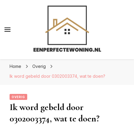
Eenperfectewoning.nl
Eenperfectewoning.nl
We brengen jouw droomhuis tot leven
Home
Overig
Ik word gebeld door 0302003374, wat te doen?
OVERIG
Ik word gebeld door
0302003374, wat te doen?