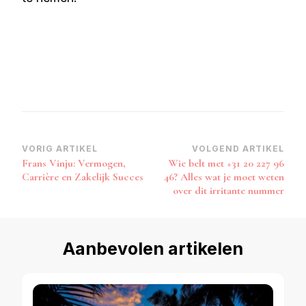
Bericht
VORIG ARTIKEL
VOLGEND ARTIKEL
Frans Vinju: Vermogen,
Wie belt met +31 20 227 96
navigatie
Carrière en Zakelijk Succes
46? Alles wat je moet weten
over dit irritante nummer
Aanbevolen artikelen