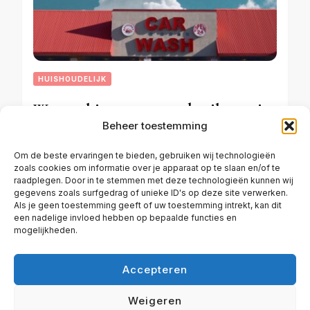
HUISHOUDELIJK
Wasmachine stroomverbruik: zo zit
Beheer toestemming
het met kWh in jouw huishouden
Om de beste ervaringen te bieden, gebruiken wij technologieën
zoals cookies om informatie over je apparaat op te slaan en/of te
raadplegen. Door in te stemmen met deze technologieën kunnen wij
MAART 19, 2026
gegevens zoals surfgedrag of unieke ID's op deze site verwerken.
Als je geen toestemming geeft of uw toestemming intrekt, kan dit
een nadelige invloed hebben op bepaalde functies en
mogelijkheden.
Accepteren
ALGEMENE VOORWAARDEN EENPERFECTEWONING
Weigeren
DISCLAIMER
COOKIEBELEID (EU)