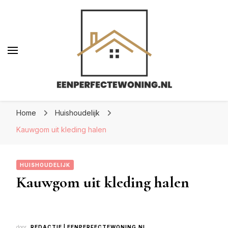
Eenperfectewoning.nl
Eenperfectewoning.nl
We brengen jouw droomhuis tot leven
Home
Huishoudelijk
Kauwgom uit kleding halen
HUISHOUDELIJK
Kauwgom uit kleding halen
door
REDACTIE | EENPERFECTEWONING.NL