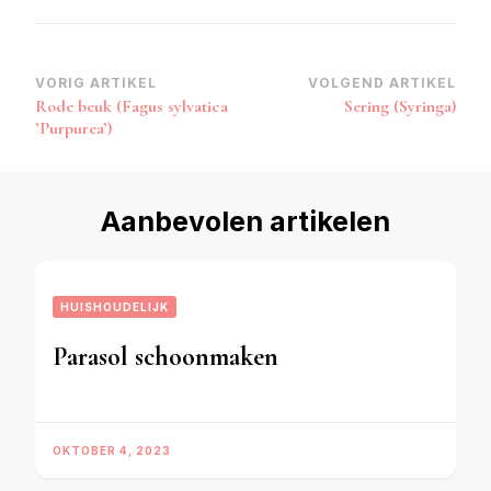
Bericht
VORIG ARTIKEL
VOLGEND ARTIKEL
Rode beuk (Fagus sylvatica
Sering (Syringa)
navigatie
ʼPurpureaʼ)
Aanbevolen artikelen
HUISHOUDELIJK
Parasol schoonmaken
OKTOBER 4, 2023