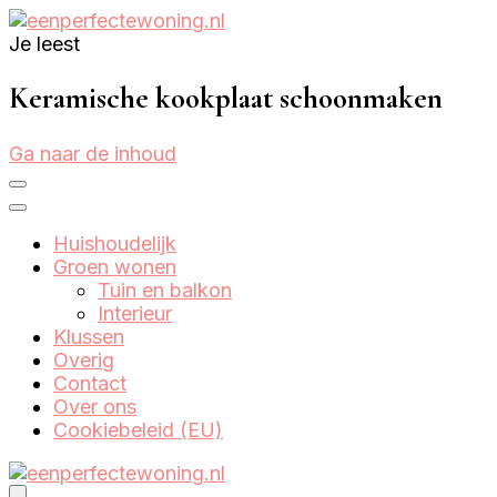
Je leest
Eenperfectewoning.nl
We brengen jouw droomhuis tot leven
Keramische kookplaat schoonmaken
Ga naar de inhoud
Huishoudelijk
Groen wonen
Tuin en balkon
Interieur
Klussen
Overig
Contact
Over ons
Cookiebeleid (EU)