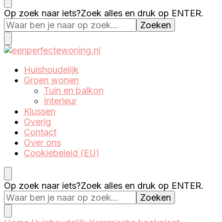
Eenperfectewoning.nl
We brengen jouw droomhuis tot leven
Op zoek naar iets?
Zoek alles en druk op ENTER.
Eenperfectewoning.nl
We brengen jouw droomhuis tot leven
Huishoudelijk
Groen wonen
Tuin en balkon
Interieur
Klussen
Overig
Contact
Over ons
Cookiebeleid (EU)
Op zoek naar iets?
Zoek alles en druk op ENTER.