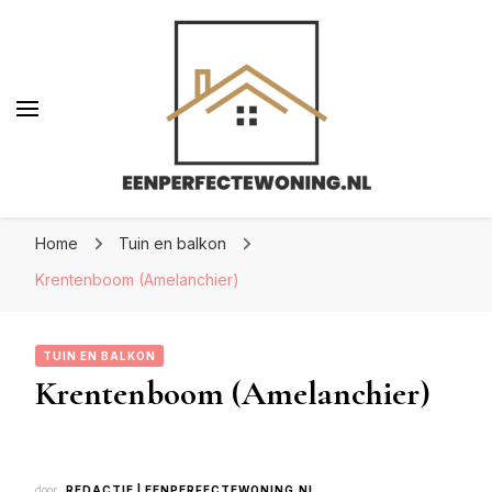
Eenperfectewoning.nl
Eenperfectewoning.nl
We brengen jouw droomhuis tot leven
Home
Tuin en balkon
Krentenboom (Amelanchier)
TUIN EN BALKON
Krentenboom (Amelanchier)
door
REDACTIE | EENPERFECTEWONING.NL