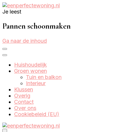
Je leest
Eenperfectewoning.nl
We brengen jouw droomhuis tot leven
Pannen schoonmaken
Ga naar de inhoud
Huishoudelijk
Groen wonen
Tuin en balkon
Interieur
Klussen
Overig
Contact
Over ons
Cookiebeleid (EU)