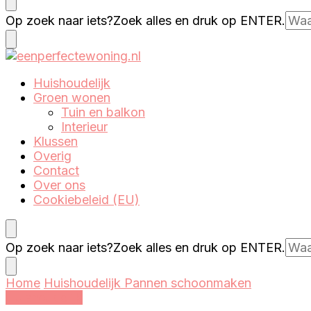
Eenperfectewoning.nl
We brengen jouw droomhuis tot leven
Op zoek naar iets?
Zoek alles en druk op ENTER.
Eenperfectewoning.nl
We brengen jouw droomhuis tot leven
Huishoudelijk
Groen wonen
Tuin en balkon
Interieur
Klussen
Overig
Contact
Over ons
Cookiebeleid (EU)
Op zoek naar iets?
Zoek alles en druk op ENTER.
Home
Huishoudelijk
Pannen schoonmaken
Huishoudelijk