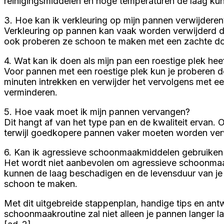
reinigingsmiddelen en hoge temperaturen de laag ku
3. Hoe kan ik verkleuring op mijn pannen verwijderen
Verkleuring op pannen kan vaak worden verwijderd do
ook proberen ze schoon te maken met een zachte do
4. Wat kan ik doen als mijn pan een roestige plek hee
Voor pannen met een roestige plek kun je proberen de
minuten intrekken en verwijder het vervolgens met e
verminderen.
5. Hoe vaak moet ik mijn pannen vervangen?
Dit hangt af van het type pan en de kwaliteit ervan
terwijl goedkopere pannen vaker moeten worden ve
6. Kan ik agressieve schoonmaakmiddelen gebruike
Het wordt niet aanbevolen om agressieve schoonmaa
kunnen de laag beschadigen en de levensduur van je
schoon te maken.
Met dit uitgebreide stappenplan, handige tips en an
schoonmaakroutine zal niet alleen je pannen langer