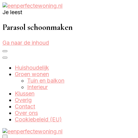
Je leest
Eenperfectewoning.nl
We brengen jouw droomhuis tot leven
Parasol schoonmaken
Ga naar de inhoud
Huishoudelijk
Groen wonen
Tuin en balkon
Interieur
Klussen
Overig
Contact
Over ons
Cookiebeleid (EU)