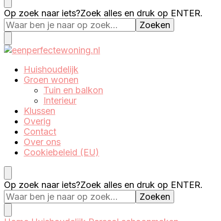
Eenperfectewoning.nl
We brengen jouw droomhuis tot leven
Op zoek naar iets?
Zoek alles en druk op ENTER.
Eenperfectewoning.nl
We brengen jouw droomhuis tot leven
Huishoudelijk
Groen wonen
Tuin en balkon
Interieur
Klussen
Overig
Contact
Over ons
Cookiebeleid (EU)
Op zoek naar iets?
Zoek alles en druk op ENTER.