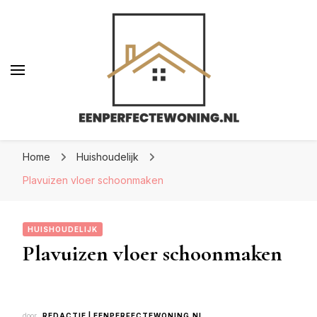
Eenperfectewoning.nl
Eenperfectewoning.nl
We brengen jouw droomhuis tot leven
Home
Huishoudelijk
Plavuizen vloer schoonmaken
HUISHOUDELIJK
Plavuizen vloer schoonmaken
door
REDACTIE | EENPERFECTEWONING.NL