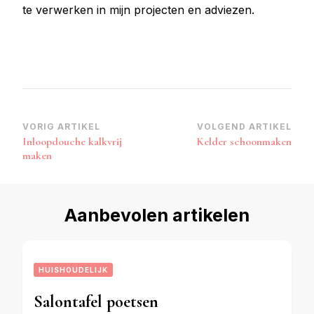
te verwerken in mijn projecten en adviezen.
Bericht
VORIG ARTIKEL
VOLGEND ARTIKEL
Inloopdouche kalkvrij
Kelder schoonmaken
navigatie
maken
Aanbevolen artikelen
HUISHOUDELIJK
Salontafel poetsen