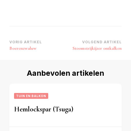
Bericht
VORIG ARTIKEL
VOLGEND ARTIKEL
Boerenzwaluw
Stoomstrijkijzer ontkalken
navigatie
Aanbevolen artikelen
TUIN EN BALKON
Hemlockspar (Tsuga)