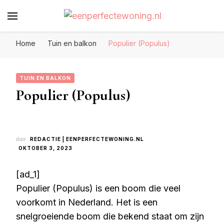
Eenperfectewoning.nl
We brengen jouw droomhuis tot leven
Home
Tuin en balkon
Populier (Populus)
TUIN EN BALKON
Populier (Populus)
door
REDACTIE | EENPERFECTEWONING.NL
OKTOBER 3, 2023
[ad_1]
Populier (Populus) is een boom die veel
voorkomt in Nederland. Het is een
snelgroeiende boom die bekend staat om zijn