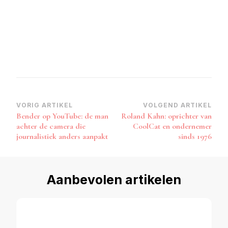
Bericht
VORIG ARTIKEL
VOLGEND ARTIKEL
Bender op YouTube: de man
Roland Kahn: oprichter van
navigatie
achter de camera die
CoolCat en ondernemer
journalistiek anders aanpakt
sinds 1976
Aanbevolen artikelen