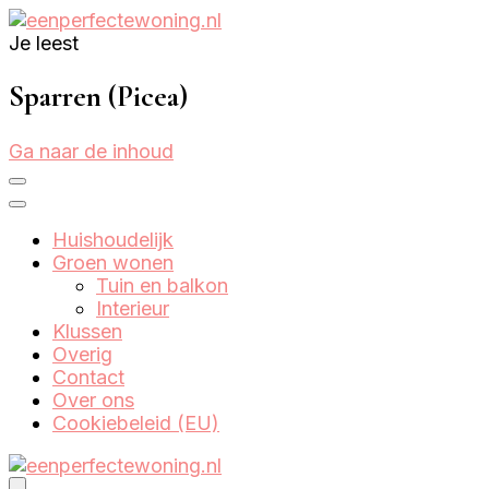
Je leest
Eenperfectewoning.nl
We brengen jouw droomhuis tot leven
Sparren (Picea)
Ga naar de inhoud
Huishoudelijk
Groen wonen
Tuin en balkon
Interieur
Klussen
Overig
Contact
Over ons
Cookiebeleid (EU)