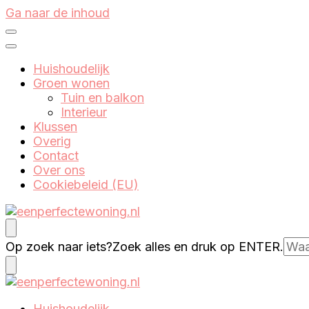
Ga naar de inhoud
Huishoudelijk
Groen wonen
Tuin en balkon
Interieur
Klussen
Overig
Contact
Over ons
Cookiebeleid (EU)
Eenperfectewoning.nl
We brengen jouw droomhuis tot leven
Op zoek naar iets?
Zoek alles en druk op ENTER.
We brengen jouw droomhuis tot leven
Huishoudelijk