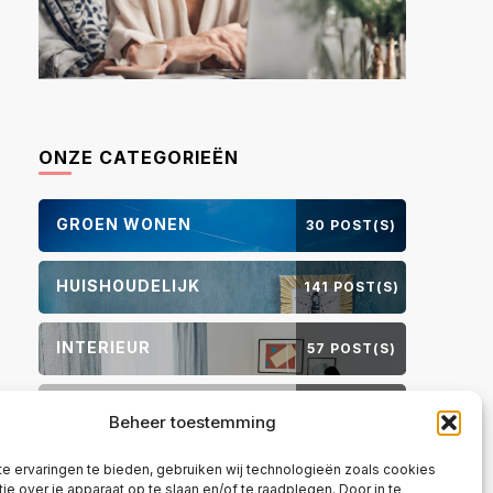
ONZE CATEGORIEËN
GROEN WONEN
30 POST(S)
HUISHOUDELIJK
141 POST(S)
INTERIEUR
57 POST(S)
KLUSSEN
28 POST(S)
Beheer toestemming
e ervaringen te bieden, gebruiken wij technologieën zoals cookies
TUIN EN BALKON
158 POST(S)
ie over je apparaat op te slaan en/of te raadplegen. Door in te