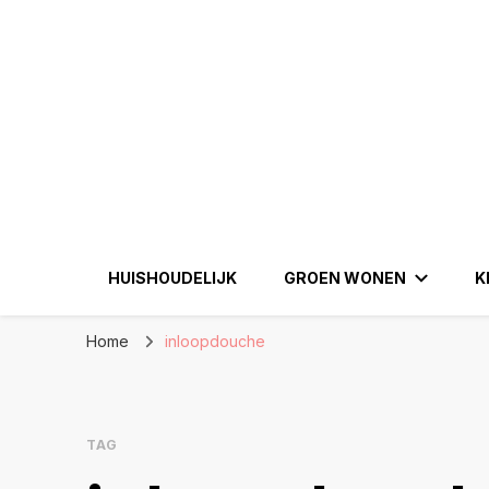
Eenperfectewoni
We brengen jouw droomhuis tot leven
HUISHOUDELIJK
GROEN WONEN
K
Home
inloopdouche
TAG