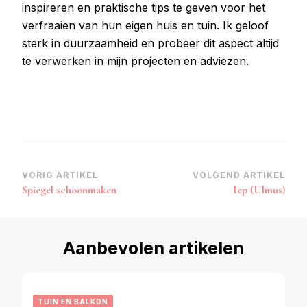
inspireren en praktische tips te geven voor het
verfraaien van hun eigen huis en tuin. Ik geloof
sterk in duurzaamheid en probeer dit aspect altijd
te verwerken in mijn projecten en adviezen.
Bericht
VORIG ARTIKEL
VOLGEND ARTIKEL
Spiegel schoonmaken
Iep (Ulmus)
navigatie
Aanbevolen artikelen
TUIN EN BALKON