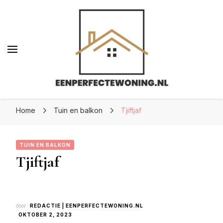
Eenperfectewoning.nl
Eenperfectewoning.nl
We brengen jouw droomhuis tot leven
Home
Tuin en balkon
Tjiftjaf
TUIN EN BALKON
Tjiftjaf
door
REDACTIE | EENPERFECTEWONING.NL
OKTOBER 2, 2023