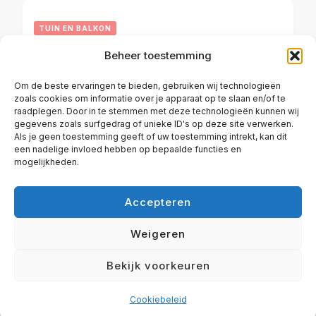
TUIN EN BALKON
Beheer toestemming
Haagbeuk (Carpinus betulus)
Om de beste ervaringen te bieden, gebruiken wij technologieën
zoals cookies om informatie over je apparaat op te slaan en/of te
raadplegen. Door in te stemmen met deze technologieën kunnen wij
OKTOBER 2, 2023
gegevens zoals surfgedrag of unieke ID's op deze site verwerken.
Als je geen toestemming geeft of uw toestemming intrekt, kan dit
een nadelige invloed hebben op bepaalde functies en
mogelijkheden.
Accepteren
ALGEMENE VOORWAARDEN EENPERFECTEWONING
Weigeren
DISCLAIMER
COOKIEBELEID (EU)
Bekijk voorkeuren
© Copyright 2026
Eenperfectewoning.nl
. Alle rechten
voorbehouden.
Travel Diary | Ontwikkeld door
Blossom
Themes
. Mogelijk gemaakt door
WordPress
.
Cookiebeleid