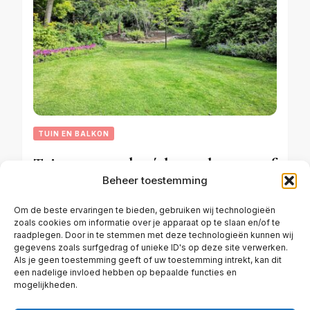
TUIN EN BALKON
Tuinontwerp dat écht werkt: zo geef
Beheer toestemming
je elke tuin een fijne uitstraling
Om de beste ervaringen te bieden, gebruiken wij technologieën
zoals cookies om informatie over je apparaat op te slaan en/of te
raadplegen. Door in te stemmen met deze technologieën kunnen wij
APRIL 4, 2026
gegevens zoals surfgedrag of unieke ID's op deze site verwerken.
Als je geen toestemming geeft of uw toestemming intrekt, kan dit
een nadelige invloed hebben op bepaalde functies en
mogelijkheden.