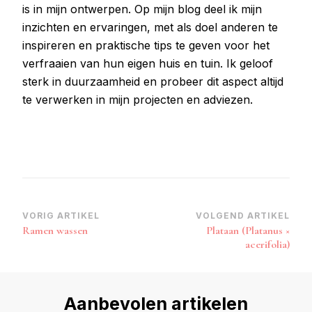
is in mijn ontwerpen. Op mijn blog deel ik mijn
inzichten en ervaringen, met als doel anderen te
inspireren en praktische tips te geven voor het
verfraaien van hun eigen huis en tuin. Ik geloof
sterk in duurzaamheid en probeer dit aspect altijd
te verwerken in mijn projecten en adviezen.
Bericht
VORIG ARTIKEL
VOLGEND ARTIKEL
Ramen wassen
Plataan (Platanus ×
navigatie
acerifolia)
Aanbevolen artikelen