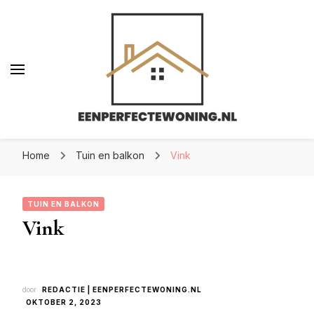
Eenperfectewoning.nl
Eenperfectewoning.nl
We brengen jouw droomhuis tot leven
Home
Tuin en balkon
Vink
TUIN EN BALKON
Vink
door
REDACTIE | EENPERFECTEWONING.NL
OKTOBER 2, 2023