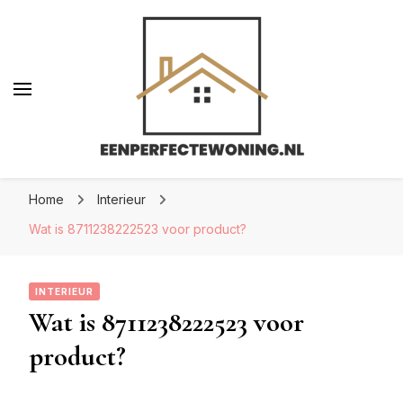
Eenperfectewoning.nl
Eenperfectewoning.nl
We brengen jouw droomhuis tot leven
Home
Interieur
Wat is 8711238222523 voor product?
INTERIEUR
Wat is 8711238222523 voor
product?