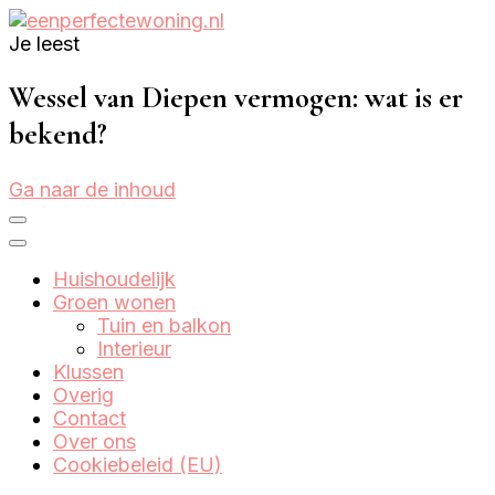
Je leest
Eenperfectewoning.nl
We brengen jouw droomhuis tot leven
Wessel van Diepen vermogen: wat is er
bekend?
Ga naar de inhoud
Huishoudelijk
Groen wonen
Tuin en balkon
Interieur
Klussen
Overig
Contact
Over ons
Cookiebeleid (EU)