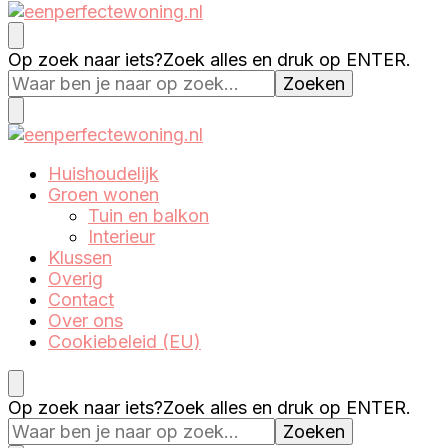
Eenperfectewoning.nl
We brengen jouw droomhuis tot leven
Op zoek naar iets?
Zoek alles en druk op ENTER.
Eenperfectewoning.nl
We brengen jouw droomhuis tot leven
Huishoudelijk
Groen wonen
Tuin en balkon
Interieur
Klussen
Overig
Contact
Over ons
Cookiebeleid (EU)
Op zoek naar iets?
Zoek alles en druk op ENTER.