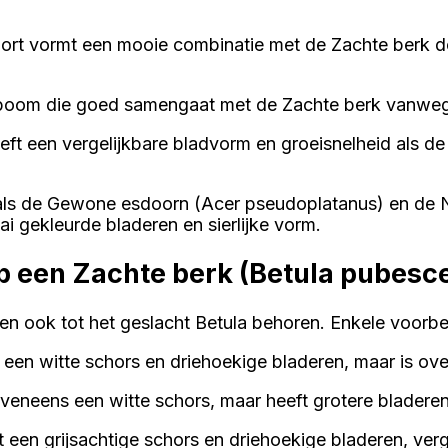
rt vormt een mooie combinatie met de Zachte berk do
e boom die goed samengaat met de Zachte berk vanwege
ft een vergelijkbare bladvorm en groeisnelheid als 
oals de Gewone esdoorn (Acer pseudoplatanus) en de 
 gekleurde bladeren en sierlijke vorm.
op een Zachte berk (Betula pubesce
n en ook tot het geslacht Betula behoren. Enkele voorb
een witte schors en driehoekige bladeren, maar is ov
eveneens een witte schors, maar heeft grotere bladere
 een grijsachtige schors en driehoekige bladeren, verg