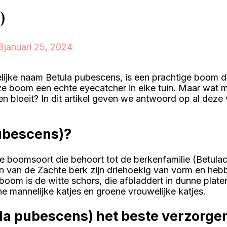
)
3
januari 25, 2024
jke naam Betula pubescens, is een prachtige boom di
eze boom een echte eyecatcher in elke tuin. Maar wat 
n bloeit? In dit artikel geven we antwoord op al deze 
pubescens)?
e boomsoort die behoort tot de berkenfamilie (Betula
 van de Zachte berk zijn driehoekig van vorm en heb
oom is de witte schors, die afbladdert in dunne plate
ne mannelijke katjes en groene vrouwelijke katjes.
ula pubescens) het beste verzorge