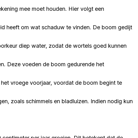
 rekening mee moet houden. Hier volgt een
heid heeft om wat schaduw te vinden. De boom gedijt
voorkeur diep water, zodat de wortels goed kunnen
ffen. Deze voeden de boom gedurende het
het vroege voorjaar, voordat de boom begint te
en, zoals schimmels en bladluizen. Indien nodig kun
entimeter per jaar groeien. Dit betekent dat de