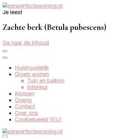
Je leest
Eenperfectewoning.nl
We brengen jouw droomhuis tot leven
Zachte berk (Betula pubescens)
Ga naar de inhoud
Huishoudelijk
Groen wonen
Tuin en balkon
Interieur
Klussen
Overig
Contact
Over ons
Cookiebeleid (EU)