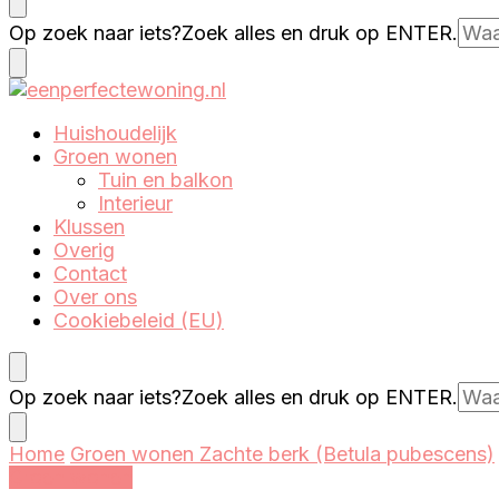
Eenperfectewoning.nl
We brengen jouw droomhuis tot leven
Op zoek naar iets?
Zoek alles en druk op ENTER.
Eenperfectewoning.nl
We brengen jouw droomhuis tot leven
Huishoudelijk
Groen wonen
Tuin en balkon
Interieur
Klussen
Overig
Contact
Over ons
Cookiebeleid (EU)
Op zoek naar iets?
Zoek alles en druk op ENTER.
Home
Groen wonen
Zachte berk (Betula pubescens)
Groen wonen