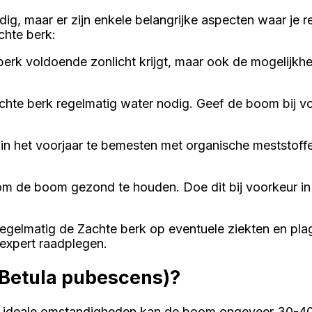
dig, maar er zijn enkele belangrijke aspecten waar je
chte berk:
 berk voldoende zonlicht krijgt, maar ook de mogelijk
.
achte berk regelmatig water nodig. Geef de boom bij 
k in het voorjaar te bemesten met organische meststo
m de boom gezond te houden. Doe dit bij voorkeur in 
egelmatig de Zachte berk op eventuele ziekten en plag
 expert raadplegen.
(Betula pubescens)?
n ideale omstandigheden kan de boom ongeveer 30-40 c