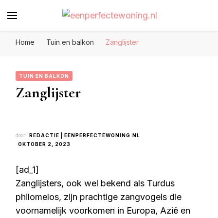
Eenperfectewoning.nl
We brengen jouw droomhuis tot leven
Home
Tuin en balkon
Zanglijster
TUIN EN BALKON
Zanglijster
door
REDACTIE | EENPERFECTEWONING.NL
OKTOBER 2, 2023
[ad_1]
Zanglijsters, ook wel bekend als Turdus
philomelos, zijn prachtige zangvogels die
voornamelijk voorkomen in Europa, Azië en