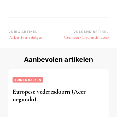
Bericht
VORIG ARTIKEL
VOLGEND ARTIKEL
Parketvloer reinigen
Geelhout (Cladrastis lutea)
navigatie
Aanbevolen artikelen
TUIN EN BALKON
Europese vederesdoorn (Acer
negundo)