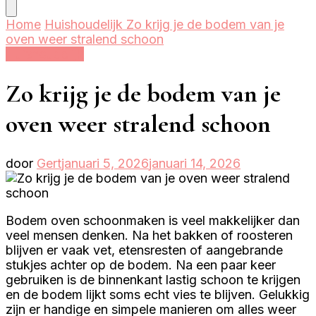
naar
iets?
Home
Huishoudelijk
Zo krijg je de bodem van je
oven weer stralend schoon
Huishoudelijk
Zo krijg je de bodem van je
oven weer stralend schoon
door
Gert
januari 5, 2026
januari 14, 2026
Bodem oven schoonmaken is veel makkelijker dan
veel mensen denken. Na het bakken of roosteren
blijven er vaak vet, etensresten of aangebrande
stukjes achter op de bodem. Na een paar keer
gebruiken is de binnenkant lastig schoon te krijgen
en de bodem lijkt soms echt vies te blijven. Gelukkig
zijn er handige en simpele manieren om alles weer