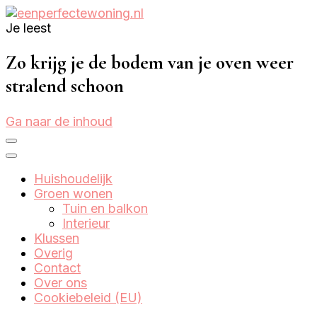
Je leest
Eenperfectewoning.nl
We brengen jouw droomhuis tot leven
Zo krijg je de bodem van je oven weer
stralend schoon
Ga naar de inhoud
Huishoudelijk
Groen wonen
Tuin en balkon
Interieur
Klussen
Overig
Contact
Over ons
Cookiebeleid (EU)