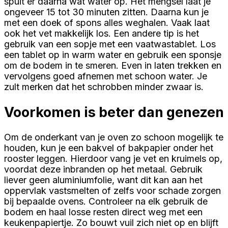
spuit er daarna wat water op. Het mengsel laat je
ongeveer 15 tot 30 minuten zitten. Daarna kun je
met een doek of spons alles weghalen. Vaak laat
ook het vet makkelijk los. Een andere tip is het
gebruik van een sopje met een vaatwastablet. Los
een tablet op in warm water en gebruik een sponsje
om de bodem in te smeren. Even in laten trekken en
vervolgens goed afnemen met schoon water. Je
zult merken dat het schrobben minder zwaar is.
Voorkomen is beter dan genezen
Om de onderkant van je oven zo schoon mogelijk te
houden, kun je een bakvel of bakpapier onder het
rooster leggen. Hierdoor vang je vet en kruimels op,
voordat deze inbranden op het metaal. Gebruik
liever geen aluminiumfolie, want dit kan aan het
oppervlak vastsmelten of zelfs voor schade zorgen
bij bepaalde ovens. Controleer na elk gebruik de
bodem en haal losse resten direct weg met een
keukenpapiertje. Zo bouwt vuil zich niet op en blijft