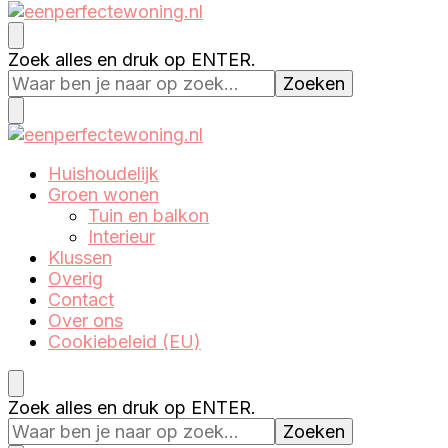
Eenperfectewoning.nl
We brengen jouw droomhuis tot leven
Op
Zoek alles en druk op ENTER.
zoek
naar
iets?
Eenperfectewoning.nl
We brengen jouw droomhuis tot leven
Huishoudelijk
Groen wonen
Tuin en balkon
Interieur
Klussen
Overig
Contact
Over ons
Cookiebeleid (EU)
Op
Zoek alles en druk op ENTER.
zoek