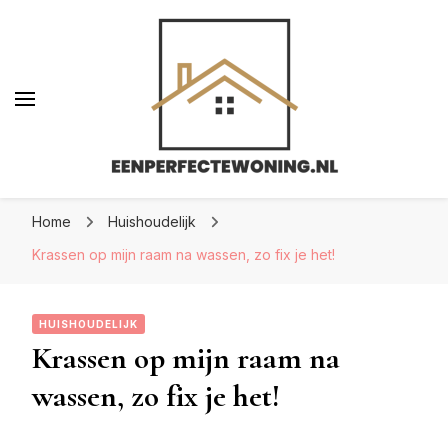
Eenperfectewoning.nl
Eenperfectewoning.nl
We brengen jouw droomhuis tot leven
Home
Huishoudelijk
Krassen op mijn raam na wassen, zo fix je het!
HUISHOUDELIJK
Krassen op mijn raam na
wassen, zo fix je het!