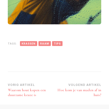
TAGS:
KRASSEN
RAAM
TIPS
Bericht
VORIG ARTIKEL
VOLGEND ARTIKEL
Waarom hout kopen een
Hoe kom je van maden af in
navigatie
duurzame keuze is
huis?