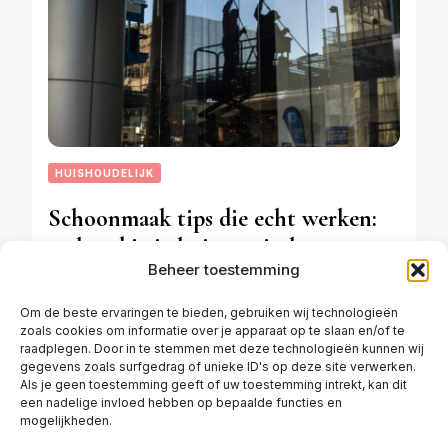
HUISHOUDELIJK
Schoonmaak tips die echt werken:
zo houd je je huis moeiteloos
Beheer toestemming
schoon
Om de beste ervaringen te bieden, gebruiken wij technologieën
zoals cookies om informatie over je apparaat op te slaan en/of te
raadplegen. Door in te stemmen met deze technologieën kunnen wij
APRIL 26, 2026
gegevens zoals surfgedrag of unieke ID's op deze site verwerken.
Als je geen toestemming geeft of uw toestemming intrekt, kan dit
een nadelige invloed hebben op bepaalde functies en
mogelijkheden.