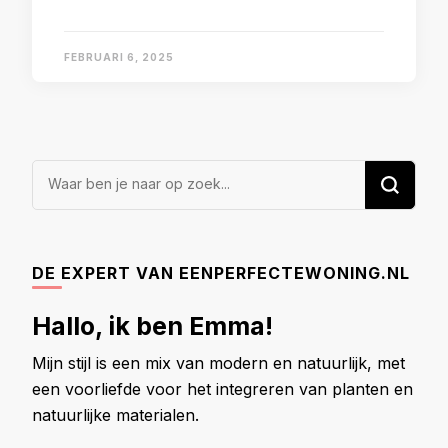
FEBRUARI 6, 2025
Op
zoek
naar
iets?
DE EXPERT VAN EENPERFECTEWONING.NL
Hallo, ik ben Emma!
Mijn stijl is een mix van modern en natuurlijk, met
een voorliefde voor het integreren van planten en
natuurlijke materialen.