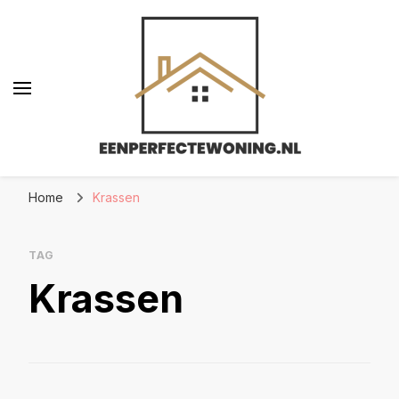
Eenperfectewoning.nl
We brengen jouw droomhuis tot leven
Home
Krassen
TAG
Krassen