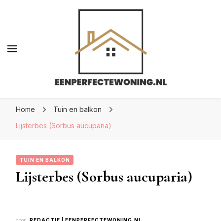
Eenperfectewoning.nl
Eenperfectewoning.nl
We brengen jouw droomhuis tot leven
Home
Tuin en balkon
Lijsterbes (Sorbus aucuparia)
TUIN EN BALKON
Lijsterbes (Sorbus aucuparia)
door
REDACTIE | EENPERFECTEWONING.NL