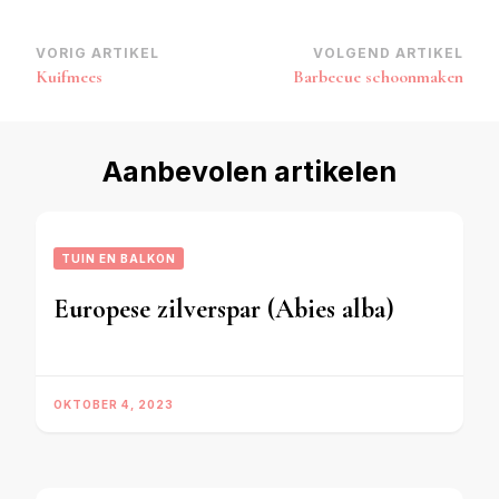
Bericht
VORIG ARTIKEL
VOLGEND ARTIKEL
Kuifmees
Barbecue schoonmaken
navigatie
Aanbevolen artikelen
TUIN EN BALKON
Europese zilverspar (Abies alba)
OKTOBER 4, 2023