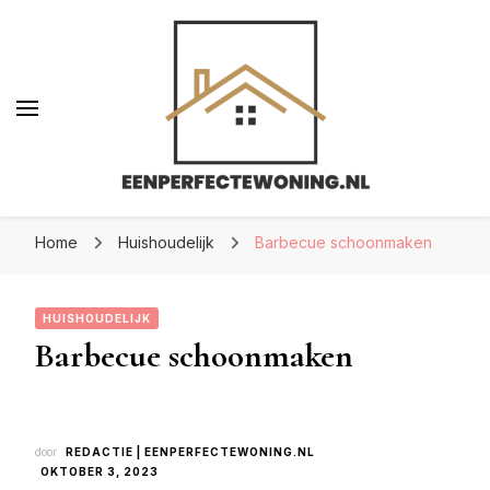
Eenperfectewoning.nl
Eenperfectewoning.nl
We brengen jouw droomhuis tot leven
Home
Huishoudelijk
Barbecue schoonmaken
HUISHOUDELIJK
Barbecue schoonmaken
door
REDACTIE | EENPERFECTEWONING.NL
OKTOBER 3, 2023