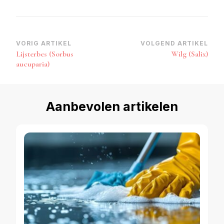
Bericht
VORIG ARTIKEL
VOLGEND ARTIKEL
Lijsterbes (Sorbus
Wilg (Salix)
navigatie
aucuparia)
Aanbevolen artikelen