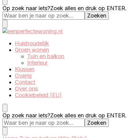
Eenperfectewoning.nl
We brengen jouw droomhuis tot leven
Op zoek naar iets?
Zoek alles en druk op ENTER.
Eenperfectewoning.nl
We brengen jouw droomhuis tot leven
Huishoudelijk
Groen wonen
Tuin en balkon
Interieur
Klussen
Overig
Contact
Over ons
Cookiebeleid (EU)
Op zoek naar iets?
Zoek alles en druk op ENTER.