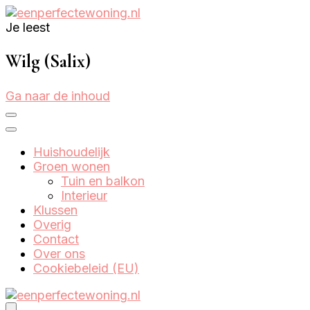
Je leest
Eenperfectewoning.nl
We brengen jouw droomhuis tot leven
Wilg (Salix)
Ga naar de inhoud
Huishoudelijk
Groen wonen
Tuin en balkon
Interieur
Klussen
Overig
Contact
Over ons
Cookiebeleid (EU)