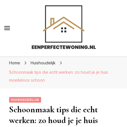
Eenperfectewoning.nl
Eenperfectewoning.nl
We brengen jouw droomhuis tot leven
Home
Huishoudelijk
Schoonmaak tips die echt werken: zo houd je je huis
moeiteloos schoon
HUISHOUDELIJK
Schoonmaak tips die echt
werken: zo houd je je huis