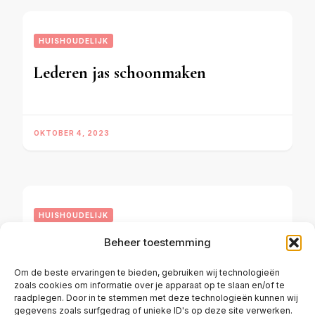
HUISHOUDELIJK
Lederen jas schoonmaken
OKTOBER 4, 2023
HUISHOUDELIJK
Beheer toestemming
Kalkaanslag verwijderen
Om de beste ervaringen te bieden, gebruiken wij technologieën
zoals cookies om informatie over je apparaat op te slaan en/of te
raadplegen. Door in te stemmen met deze technologieën kunnen wij
OKTOBER 2, 2023
gegevens zoals surfgedrag of unieke ID's op deze site verwerken.