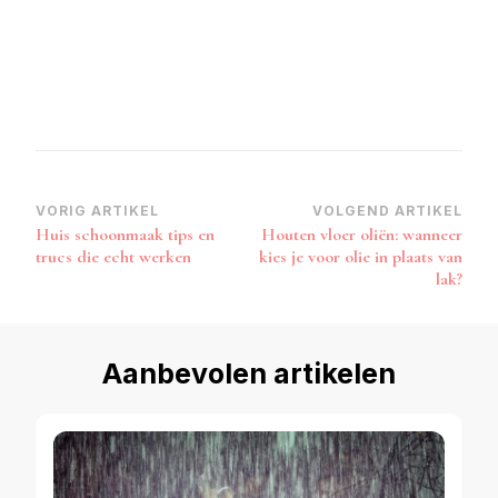
Bericht
VORIG ARTIKEL
VOLGEND ARTIKEL
Huis schoonmaak tips en
Houten vloer oliën: wanneer
navigatie
trucs die echt werken
kies je voor olie in plaats van
lak?
Aanbevolen artikelen