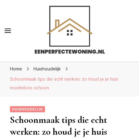
Eenperfectewoning.nl
Eenperfectewoning.nl
We brengen jouw droomhuis tot leven
Home
Huishoudelijk
Schoonmaak tips die echt werken: zo houd je je huis
moeiteloos schoon
HUISHOUDELIJK
Schoonmaak tips die echt
werken: zo houd je je huis