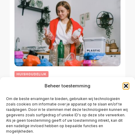
HUISHOUDELIJK
Beheer toestemming
Hoe kom je van maden af in huis?
Om de beste ervaringen te bieden, gebruiken wij technologieën
zoals cookies om informatie over je apparaat op te slaan en/of te
raadplegen. Door in te stemmen met deze technologieën kunnen wij
FEBRUARI 6, 2025
gegevens zoals surfgedrag of unieke ID's op deze site verwerken.
Als je geen toestemming geeft of uw toestemming intrekt, kan dit
een nadelige invloed hebben op bepaalde functies en
mogelijkheden.