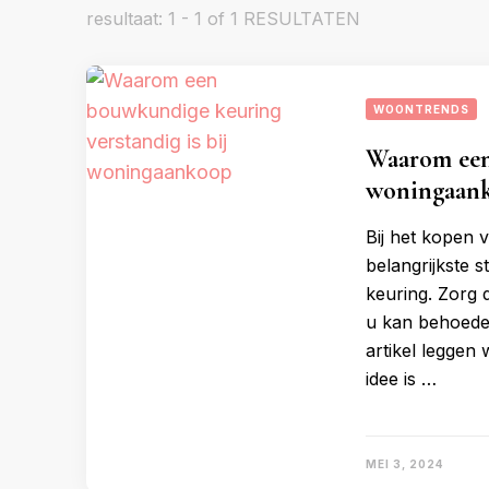
resultaat: 1 - 1 of 1 RESULTATEN
WOONTRENDS
Waarom een 
woningaan
Bij het kopen 
belangrijkste 
keuring. Zorg d
u kan behoede
artikel legge
idee is …
MEI 3, 2024