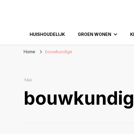
Eenperfectewoni
We brengen jouw droomhuis tot leven
HUISHOUDELIJK
GROEN WONEN
K
Home
bouwkundige
TAG
bouwkundi