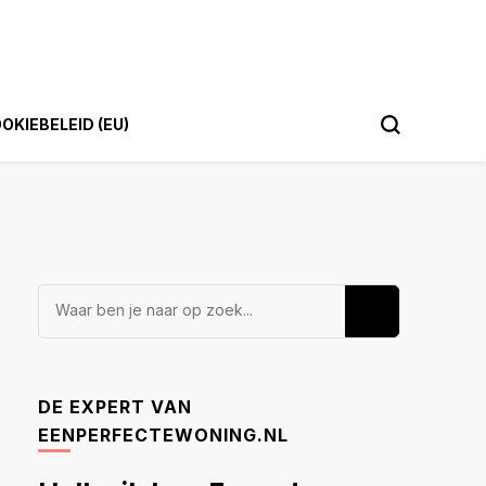
OKIEBELEID (EU)
Op
zoek
naar
iets?
DE EXPERT VAN
EENPERFECTEWONING.NL