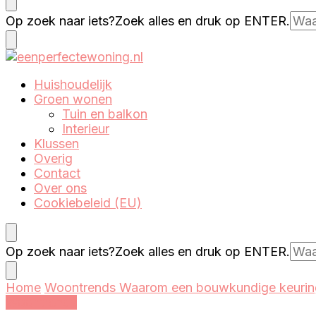
Eenperfectewoning.nl
We brengen jouw droomhuis tot leven
Op zoek naar iets?
Zoek alles en druk op ENTER.
Eenperfectewoning.nl
We brengen jouw droomhuis tot leven
Huishoudelijk
Groen wonen
Tuin en balkon
Interieur
Klussen
Overig
Contact
Over ons
Cookiebeleid (EU)
Op zoek naar iets?
Zoek alles en druk op ENTER.
Home
Woontrends
Waarom een bouwkundige keuring
Woontrends