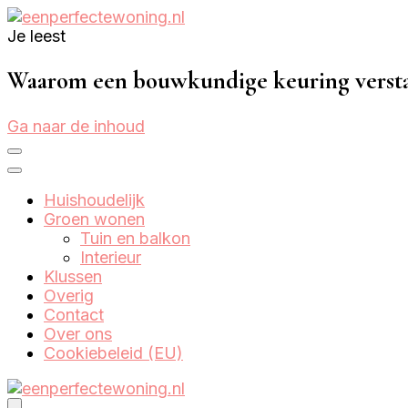
Je leest
Eenperfectewoning.nl
We brengen jouw droomhuis tot leven
Waarom een bouwkundige keuring versta
Ga naar de inhoud
Huishoudelijk
Groen wonen
Tuin en balkon
Interieur
Klussen
Overig
Contact
Over ons
Cookiebeleid (EU)