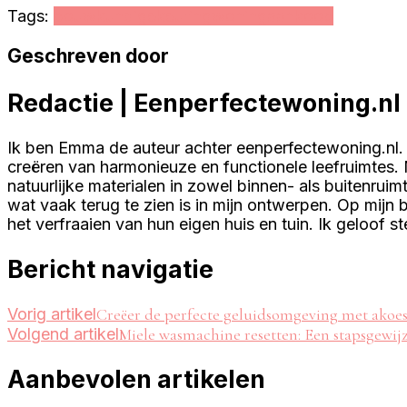
Tags:
bouwkundige
keuring
woningaankoop
Geschreven door
Redactie | Eenperfectewoning.nl
Ik ben Emma de auteur achter eenperfectewoning.nl. 
creëren van harmonieuze en functionele leefruimtes. M
natuurlijke materialen in zowel binnen- als buitenrui
wat vaak terug te zien is in mijn ontwerpen. Op mijn b
het verfraaien van hun eigen huis en tuin. Ik geloof s
Bericht navigatie
Vorig artikel
Creëer de perfecte geluidsomgeving met akoes
Volgend artikel
Miele wasmachine resetten: Een stapsgewij
Aanbevolen artikelen