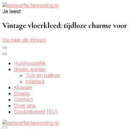
Je leest
Eenperfectewoning.nl
We brengen jouw droomhuis tot leven
Vintage vloerkleed: tijdloze charme voo
Ga naar de inhoud
Huishoudelijk
Groen wonen
Tuin en balkon
Interieur
Klussen
Overig
Contact
Over ons
Cookiebeleid (EU)