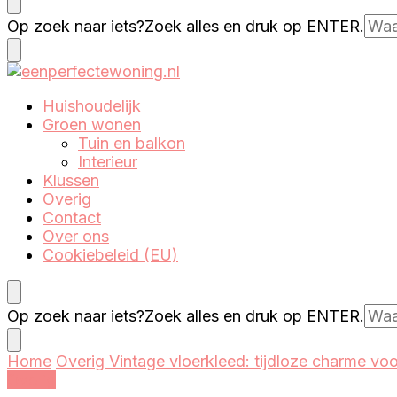
Eenperfectewoning.nl
We brengen jouw droomhuis tot leven
Op zoek naar iets?
Zoek alles en druk op ENTER.
Eenperfectewoning.nl
We brengen jouw droomhuis tot leven
Huishoudelijk
Groen wonen
Tuin en balkon
Interieur
Klussen
Overig
Contact
Over ons
Cookiebeleid (EU)
Op zoek naar iets?
Zoek alles en druk op ENTER.
Home
Overig
Vintage vloerkleed: tijdloze charme v
Overig