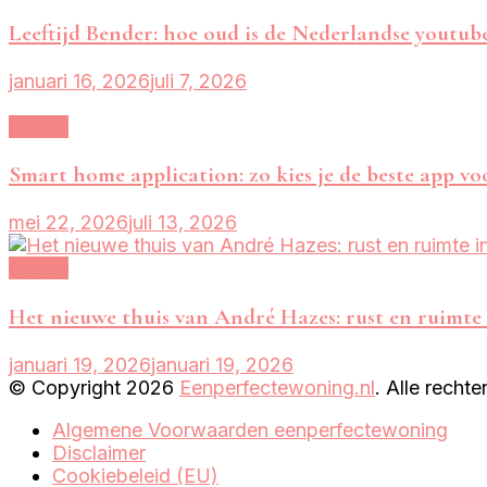
Leeftijd Bender: hoe oud is de Nederlandse youtub
januari 16, 2026
juli 7, 2026
Overig
Smart home application: zo kies je de beste app v
mei 22, 2026
juli 13, 2026
Overig
Het nieuwe thuis van André Hazes: rust en ruimte 
januari 19, 2026
januari 19, 2026
© Copyright 2026
Eenperfectewoning.nl
. Alle rech
Algemene Voorwaarden eenperfectewoning
Disclaimer
Cookiebeleid (EU)