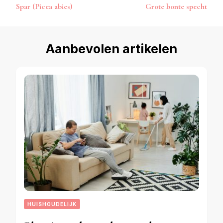
Spar (Picea abies)
Grote bonte specht
navigatie
Aanbevolen artikelen
HUISHOUDELIJK