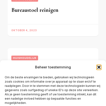
Bureaustoel reinigen
OKTOBER 4, 2023
HUISHOUDELIJK
Beheer toestemming
Koper poetsen
Om de beste ervaringen te bieden, gebruiken wij technologieën
zoals cookies om informatie over je apparaat op te slaan en/of te
raadplegen. Door in te stemmen met deze technologieën kunnen wij
OKTOBER 3, 2023
gegevens zoals surfgedrag of unieke ID's op deze site verwerken.
Als je geen toestemming geeft of uw toestemming intrekt, kan dit
een nadelige invloed hebben op bepaalde functies en
mogelijkheden.