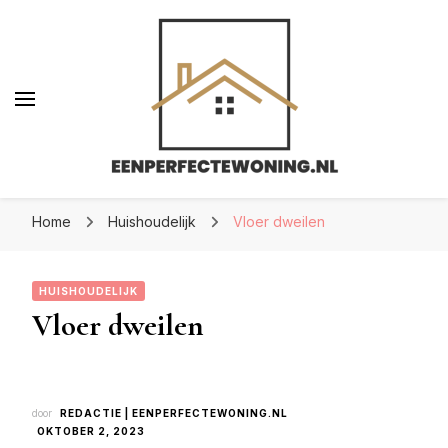
Eenperfectewoning.nl
Eenperfectewoning.nl
We brengen jouw droomhuis tot leven
Home
Huishoudelijk
Vloer dweilen
HUISHOUDELIJK
Vloer dweilen
door
REDACTIE | EENPERFECTEWONING.NL
OKTOBER 2, 2023