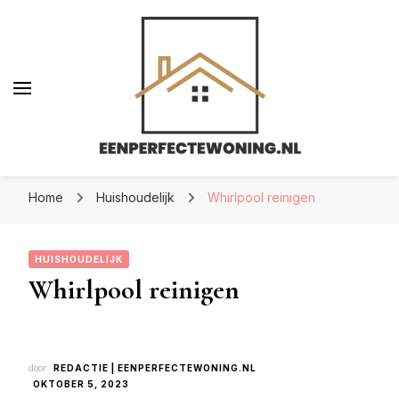
Eenperfectewoning.nl
Eenperfectewoning.nl
We brengen jouw droomhuis tot leven
Home
Huishoudelijk
Whirlpool reinigen
HUISHOUDELIJK
Whirlpool reinigen
door
REDACTIE | EENPERFECTEWONING.NL
OKTOBER 5, 2023