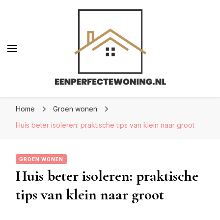
Eenperfectewoning.nl
Eenperfectewoning.nl
We brengen jouw droomhuis tot leven
Home
Groen wonen
Huis beter isoleren: praktische tips van klein naar groot
GROEN WONEN
Huis beter isoleren: praktische
tips van klein naar groot