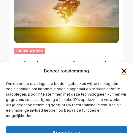
GROEN WONEN
Zo houd je jouw sierkers gezond:
Beheer toestemming
alles over snoeien en verzorging
Om de beste ervaringen te bieden, gebruiken wij technologieën
zoals cookies om informatie over je apparaat op te slaan en/of te
raadplegen. Door in te stemmen met deze technologieën kunnen wij
FEBRUARI 14, 2026
gegevens zoals surfgedrag of unieke ID's op deze site verwerken.
Als je geen toestemming geeft of uw toestemming intrekt, kan dit
een nadelige invloed hebben op bepaalde functies en
mogelijkheden.
Accepteren